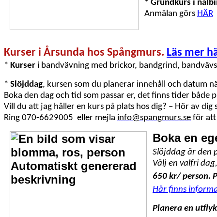
* Grundkurs i nålb
Anmälan görs
HÄR
Kurser i Årsunda hos Spångmurs.
Läs mer hä
*
Kurser
i bandvävning med brickor, bandgrind, bandvävsto
*
Slöjddag
, kursen som du planerar innehåll och datum nä
Boka den dag och tid som passar er, det finns tider både 
Vill du att jag håller en kurs på plats hos dig? – Hör av dig 
Ring 070-6629005 eller mejla
info@spangmurs.se
för att
Boka en eg
Slöjddag är den 
Välj en valfri dag,
650 kr/ person. P
Här finns inform
Planera en utflykt