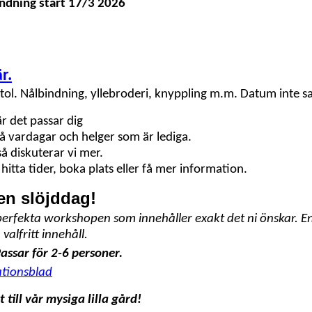
indning start 17/3 2026
r.
l. Nålbindning, yllebroderi, knyppling m.m. Datum inte sa
r det passar dig
på vardagar och helger som är lediga.
så diskuterar vi mer.
 hitta tider, boka plats eller få mer information.
en slöjddag!
perfekta workshopen som innehåller exakt det ni önskar. E
 valfritt innehåll.
assar för 2-6 personer.
ationsblad
 till vår mysiga lilla gård!