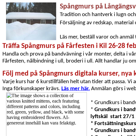
Spångmurs på Långängsv
Tradition och hantverk i lugn och
Försäljning av redskap, material 
Läs mer, beställ varor och anmäl
Träffa Spångmurs på Fårfesten i Kil 26-28 feb
Handla och prova på bandvävning i vår monter, delta i vår
Fårfesten, nålbindning i ull, broderi i ull. Allt handlar ju o
Följ med på Spångmurs digitala kurser, nya 
Varje kurs har 6 kurstillfällen helt utan tider att passa.
Inga förkunskaper krävs.
Läs mer här.
Anmälan görs i w
* Grundkurs i band
*
Grundkurs i band
lyftskäl start 27/1
* Fortsättningskur
* Grundkurs i band