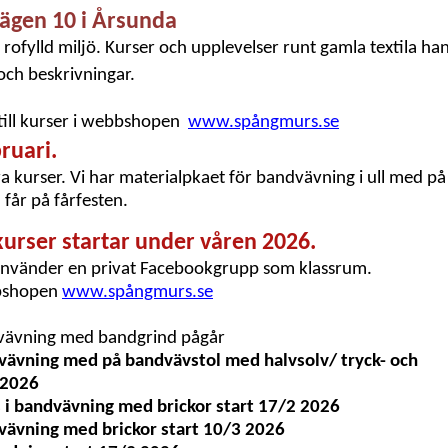
ägen 10 i Årsunda
 rofylld miljö. Kurser och upplevelser runt gamla textila ha
och beskrivningar.
 till kurser i webbshopen
www.spångmurs.se
ruari.
a kurser. Vi har materialpkaet för bandvävning i ull med på
m får på fårfesten.
kurser startar under våren 2026.
 Vi använder en privat Facebookgrupp som klassrum.
ebshopen
www.spångmurs.se
vävning med bandgrind pågår
vävning med på bandvävstol med halvsolv/ tryck- och
 2026
s i bandvävning med brickor start 17/2 2026
vävning med brickor start 10/3 2026